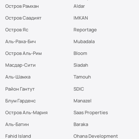
Остров Рамхан
Aldar
Остров Саадият
IMKAN
Остров Яс
Reportage
Аль-Раха-Бич
Mubadala
Остров Аль-Рим
Bloom
Масдар-Сити
Siadah
Аль-Шамха
Tamouh
Район Гантут
SDIC
Блум Гарденс
Manazel
Остров Аль-Мария
Saas Properties
Аль-Батин
Baraka
Fahid Island
Ohana Development