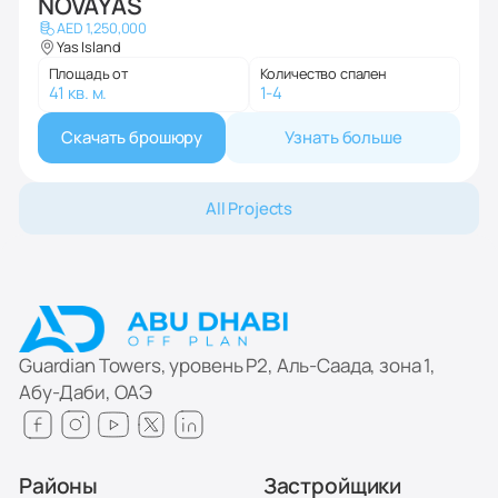
NOVAYAS
AED 1,250,000
Yas Island
Площадь от
Количество спален
41 кв. м.
1-4
Скачать брошюру
Узнать больше
All Projects
Guardian Towers, уровень P2, Аль-Саада, зона 1,
Абу-Даби, ОАЭ
Районы
Застройщики