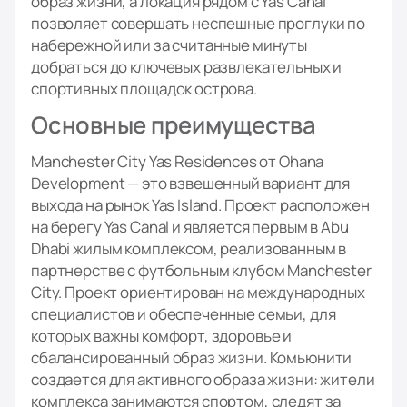
образ жизни, а локация рядом с Yas Canal
позволяет совершать неспешные проглуки по
набережной или за считанные минуты
добраться до ключевых развлекательных и
спортивных площадок острова.
Основные преимущества
Manchester City Yas Residences от Ohana
Development — это взвешенный вариант для
выхода на рынок Yas Island. Проект расположен
на берегу Yas Canal и является первым в Abu
Dhabi жилым комплексом, реализованным в
партнерстве с футбольным клубом Manchester
City. Проект ориентирован на международных
специалистов и обеспеченные семьи, для
которых важны комфорт, здоровье и
сбалансированный образ жизни. Комьюнити
создается для активного образа жизни: жители
комплекса занимаются спортом, следят за