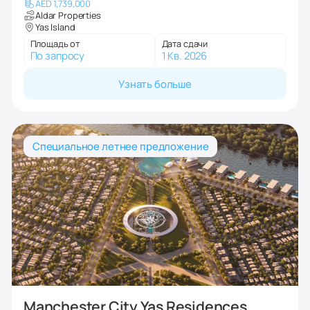
AED 1,739,000
Aldar Properties
Yas Island
Площадь от
Дата сдачи
По запросу
1 Кв. 2026
Узнать больше
Специальное летнее предложение
Manchester City Yas Residences