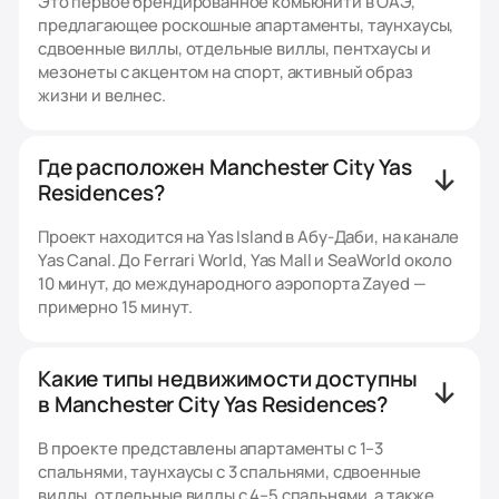
Это первое брендированное комьюнити в ОАЭ,
предлагающее роскошные апартаменты, таунхаусы,
сдвоенные виллы, отдельные виллы, пентхаусы и
мезонеты с акцентом на спорт, активный образ
жизни и велнес.
Где расположен Manchester City Yas
Residences?
Проект находится на Yas Island в Абу-Даби, на канале
Yas Canal. До Ferrari World, Yas Mall и SeaWorld около
10 минут, до международного аэропорта Zayed —
примерно 15 минут.
Какие типы недвижимости доступны
в Manchester City Yas Residences?
В проекте представлены апартаменты с 1–3
спальнями, таунхаусы с 3 спальнями, сдвоенные
виллы, отдельные виллы с 4–5 спальнями, а также