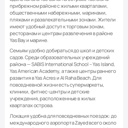
прибрежном районе с жилыми кварталами,
общественными набережными, маринами,
пляжами и развлекательными зонами. Жители
имеют удобный доступ к торговым зонам,
ресторанам и центрам развлечения в районе
Yas Bay и марине.
Семьям удобно добираться до школ и детских
садов. Среди образовательных учреждений
района — SABIS International School – Yas Island,
Yas American Academy, а также центры раннего
развития в Yas Acres и Al Raha Beach. Для
повседневной жизни есть супермаркеты,
клиники, фитнес-центры и детские
учреждения, расположенные в жилых
кварталах острова.
Локация удобна для повседневных поездок: до
международного аэропорта Zayed всего около