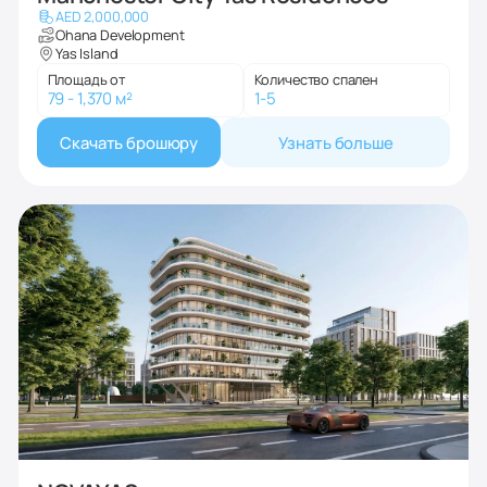
AED 2,000,000
Ohana Development
Yas Island
Площадь от
Количество спален
79 - 1,370 м²
1-5
Скачать брошюру
Узнать больше