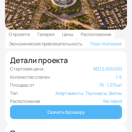
О проекте
Галерея
Цены
Расположение
Экономическая привлекательность
План платежей
Детали проекта
Стартовая цена
AED 2,000,000
Количество спален
1-5
Площадь от
79 - 1,370 м²
Тип
Апартаменты, Таунхаусы, Виллы
Расположение
Yas Island
Скачать брошюру