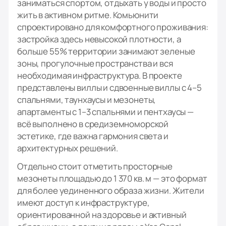
заниматься спортом, отдыхать у воды и просто
жить в активном ритме. Комьюнити
спроектировано для комфортного проживания:
застройка здесь невысокой плотности, а
больше 55% территории занимают зеленые
зоны, прогулочные пространства и вся
необходимая инфраструктура. В проекте
представлены виллы и сдвоенные виллы с 4–5
спальнями, таунхаусы и мезонеты,
апартаменты с 1–3 спальнями и пентхаусы —
всё выполнено в средиземноморской
эстетике, где важна гармония света и
архитектурных решений.
Отдельно стоит отметить просторные
мезонеты площадью до 1 370 кв. м — это формат
для более уединенного образа жизни. Жители
имеют доступ к инфраструктуре,
ориентированной на здоровье и активный