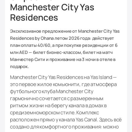
Manchester City Yas
Residences
Эксклюзивное предложение от Manchester City Yas
Residences by Ohana летом 2026 года: действует
план оплаты 40/60, а при покупке резиденции от 6
млн AED — билет бизнес-классом, билет на матч
Манчестер Сити и проживание на 3 ночи в отеле в
подарок.
Manchester City Yas Residences на Yas Island —
это первое жилое комьюнити, где атмосфера
футбольного клуба Manchester City
гармонично сочетается с размеренным
ритмом жизни на берегу канала в домах в
средиземноморском стиле. Комплекс
расположен прямо у канала Yas Canal. Здесь всё
создано для комфортного проживания: можно