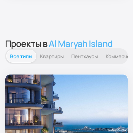
Проекты в
Al Maryah Island
Все типы
Квартиры
Пентхаусы
Коммерчес