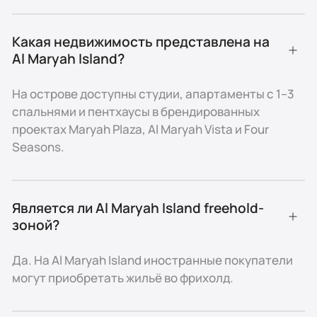
жизни
Какая недвижимость представлена на 
Типы недвижимости
Al Maryah Island?
На Al Maryah Island представлены студии,
апартаменты с 1–3 спальнями и пентхаусы в
На острове доступны студии, апартаменты с 1–3
комплексах Maryah Plaza, Al Maryah Vista и Four
спальнями и пентхаусы в брендированных
Seasons Private Residences. Жильё отличается
проектах Maryah Plaza, Al Maryah Vista и Four
современными планировками, кухнями с
Seasons.
техникой, мраморными ванными и балконами с
видами на море или городской пейзаж.
Цены и инвестиции
Является ли Al Maryah Island freehold-
Апартаменты стартуют от 520 000 AED, а
зоной?
брендированные резиденции стоят несколько
миллионов дирхамов. Средняя доходность аренды
Да. На Al Maryah Island иностранные покупатели
составляет 5–6%, чему способствует высокий
могут приобретать жильё во фрихолд.
спрос со стороны профессионалов и арендаторов,
ищущих элитное жильё у воды.