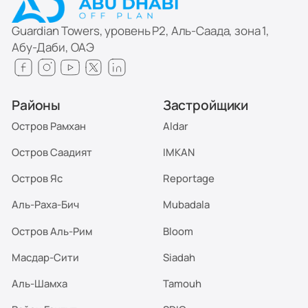
Guardian Towers, уровень P2, Аль-Саада, зона 1,
Абу-Даби, ОАЭ
Районы
Застройщики
Остров Рамхан
Aldar
Остров Саадият
IMKAN
Остров Яс
Reportage
Аль-Раха-Бич
Mubadala
Остров Аль-Рим
Bloom
Масдар-Сити
Siadah
Аль-Шамха
Tamouh