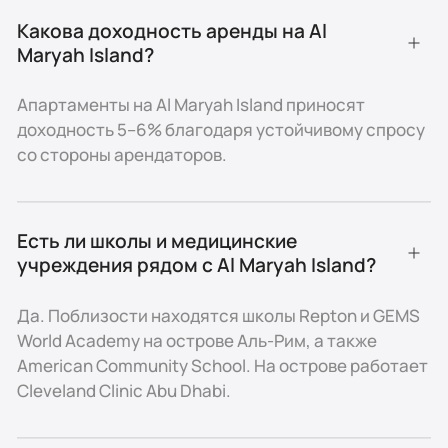
Удобства и стиль жизни
Какова доходность аренды на Al 
Maryah Island?
Шопинг и развлечения: торговый центр The
Galleria с бутиками, ресторанами и кинотеатрами
VOX.
Апартаменты на Al Maryah Island приносят
Отели: Rosewood Abu Dhabi и Four Seasons с
доходность 5–6% благодаря устойчивому спросу
ресторанами и спа.
со стороны арендаторов.
Отдых: фитнес-центры, набережные, бассейны на
крышах и спа-салоны.
Культура: близость к Warehouse421, Лувру Абу-
Есть ли школы и медицинские 
Даби (15 минут) и Корниш (10 минут).
учреждения рядом с Al Maryah Island?
Образование и медицина
Да. Поблизости находятся школы Repton и GEMS
Образование
World Academy на острове Аль-Рим, а также
American Community School. На острове работает
На острове работают ясли и центры раннего
Cleveland Clinic Abu Dhabi.
развития. Вблизи расположены:
- Repton School Abu Dhabi (Аль-Рим),
- GEMS World Academy (Аль-Рим),