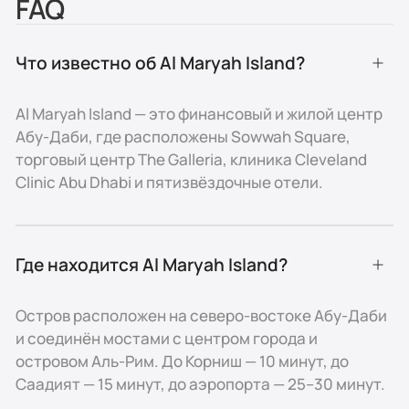
Расположение и
FAQ
транспортная доступность
Что известно об Al Maryah Island?
- Северо-восток Абу-Даби, соединён с центром
города четырьмя мостами.
Al Maryah Island — это финансовый и жилой центр
Абу-Даби, где расположены Sowwah Square,
- 5 минут до острова Аль-Рим и 15 минут до
острова Саадият.
торговый центр The Galleria, клиника Cleveland
Clinic Abu Dhabi и пятизвёздочные отели.
- 10 минут на автомобиле до Корниш и центра Абу-
Даби.
- 25–30 минут до аэропорта Абу-Даби по трассе
Где находится Al Maryah Island?
Sheikh Khalifa Bin Zayed Highway.
- Обслуживается автобусами и такси; во многих
Остров расположен на северо-востоке Абу-Даби
комплексах доступны крытые парковки и услуги
и соединён мостами с центром города и
парковщика.
островом Аль-Рим. До Корниш — 10 минут, до
Недвижимость и образ
Саадият — 15 минут, до аэропорта — 25–30 минут.