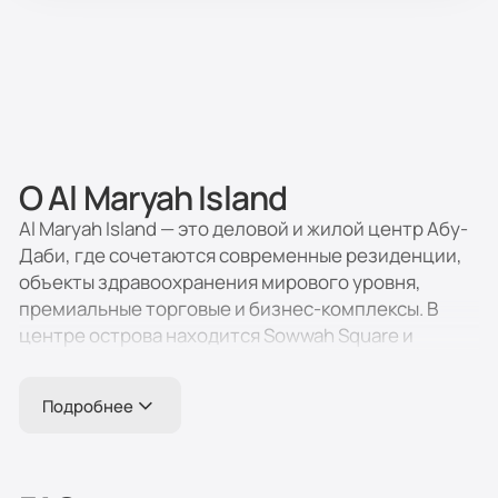
обеспечить долгосрочную финансовую
прибыль и диверсифицировать
экономический рост родного эмирата.
О Al Maryah Island
Al Maryah Island — это деловой и жилой центр Абу-
Даби, где сочетаются современные резиденции,
объекты здравоохранения мирового уровня,
премиальные торговые и бизнес-комплексы. В
центре острова находится Sowwah Square и
торговый центр The Galleria. Здесь расположены
пятизвёздочные отели, штаб-квартиры
Подробнее
международных компаний и Cleveland Clinic Abu
Dhabi, что делает район привлекательным для
жизни, инвестиций и работы.