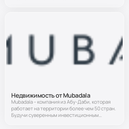
недвижимости. Компания стремится к
совершенству во всех своих проектах
благодаря своему лидерству, видению и
прочно укоренившимся ценностям.
Недвижимость от Mubadala
Mubadala – компания из Абу-Даби, которая
работает на территории более чем 50 стран.
Будучи суверенным инвестиционным
фондом, Mubadala вкладывает капитал в
различные активы и технологии, чтобы