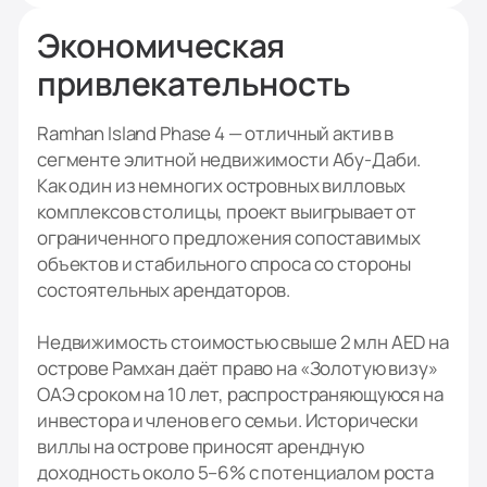
Экономическая
привлекательность
Ramhan Island Phase 4 — отличный актив в
сегменте элитной недвижимости Абу-Даби.
Как один из немногих островных вилловых
комплексов столицы, проект выигрывает от
ограниченного предложения сопоставимых
объектов и стабильного спроса со стороны
состоятельных арендаторов.
Недвижимость стоимостью свыше 2 млн AED на
острове Рамхан даёт право на «Золотую визу»
ОАЭ сроком на 10 лет, распространяющуюся на
инвестора и членов его семьи. Исторически
виллы на острове приносят арендную
доходность около 5–6% с потенциалом роста