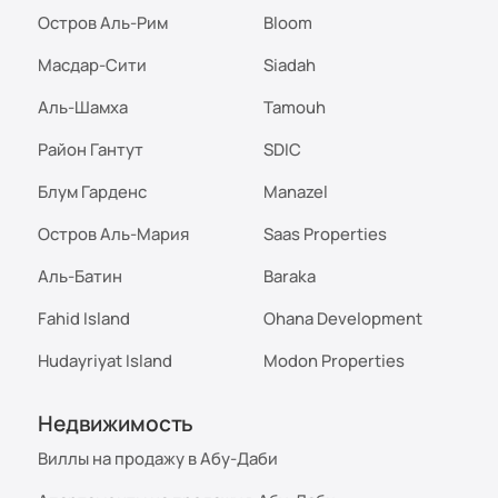
Остров Аль-Рим
Bloom
Масдар-Сити
Siadah
Аль-Шамха
Tamouh
Район Гантут
SDIC
Блум Гарденс
Manazel
Остров Аль-Мария
Saas Properties
Аль-Батин
Baraka
Fahid Island
Ohana Development
Hudayriyat Island
Modon Properties
Недвижимость
Виллы на продажу в Абу-Даби