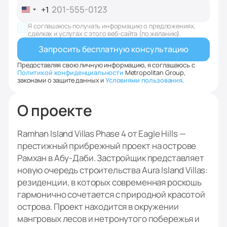
+1
United
States
Я соглашаюсь получать информацию о предложениях,
+1
сделках и услугах с этого веб-сайта (по желанию).
Предоставляя свою личную информацию, я соглашаюсь с
Политикой конфиденциальности
Metropolitan Group,
законами о защите данных и
Условиями пользования
.
О проекте
Ramhan Island Villas Phase 4 от Eagle Hills —
престижный прибрежный проект на острове
Рамхан в Абу-Даби. Застройщик представляет
новую очередь строительства Aura Island Villas:
резиденции, в которых современная роскошь
гармонично сочетается с природной красотой
острова. Проект находится в окружении
мангровых лесов и нетронутого побережья и