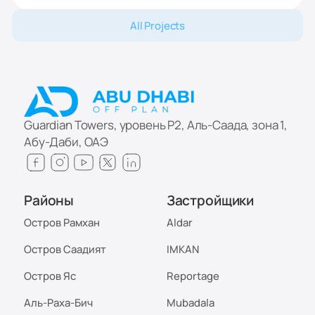
All Projects
Guardian Towers, уровень P2, Аль-Саада, зона 1,
Абу-Даби, ОАЭ
Районы
Застройщики
Остров Рамхан
Aldar
Остров Саадият
IMKAN
Остров Яс
Reportage
Аль-Раха-Бич
Mubadala