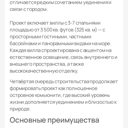
отличается редким сочетанием уединения и
связи с городом.
Проект включает виллы с 3-7 спальнями
площадью от 3 500 кв. футов (325 кв. м) — с
просторными гостиными, частными
бассейнами и панорамными видами на море.
Каждая вилла спроектирована с акцентом на
естественное освещение, связь внутреннего и
внешнего пространства, а также
высококачественную отделку.
Четвёртая очередь строительства продолжает
формировать проект как полноценное
островное комьюнити, где высокий уровень
жизни дополняется уединением и близостью к
природе.
Основные преимущества