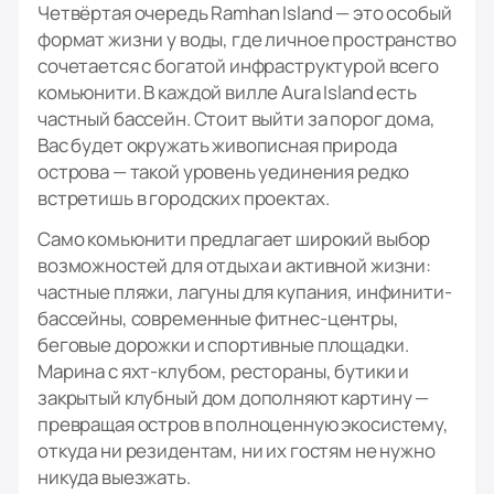
Четвёртая очередь Ramhan Island — это особый
формат жизни у воды, где личное пространство
сочетается с богатой инфраструктурой всего
комьюнити. В каждой вилле Aura Island есть
частный бассейн. Стоит выйти за порог дома,
Вас будет окружать живописная природа
острова — такой уровень уединения редко
встретишь в городских проектах.
Само комьюнити предлагает широкий выбор
возможностей для отдыха и активной жизни:
частные пляжи, лагуны для купания, инфинити-
бассейны, современные фитнес-центры,
беговые дорожки и спортивные площадки.
Марина с яхт-клубом, рестораны, бутики и
закрытый клубный дом дополняют картину —
превращая остров в полноценную экосистему,
откуда ни резидентам, ни их гостям не нужно
никуда выезжать.