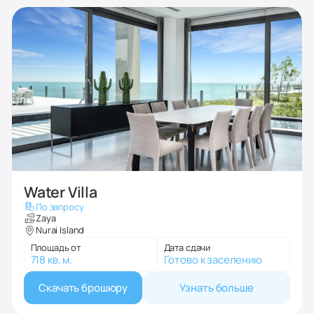
Water Villa
По запросу
Zaya
Nurai Island
Площадь от
Дата сдачи
718 кв. м.
Готово к заселению
Скачать брошюру
Узнать больше