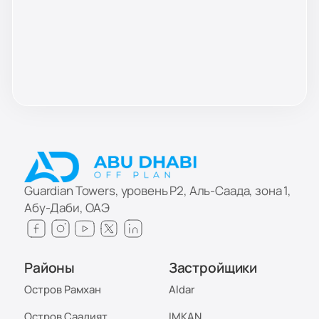
Guardian Towers, уровень P2, Аль-Саада, зона 1,
Абу-Даби, ОАЭ
Районы
Застройщики
Остров Рамхан
Aldar
Остров Саадият
IMKAN