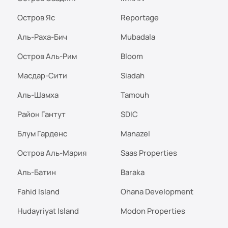
Остров Яс
Reportage
Аль-Раха-Бич
Mubadala
Остров Аль-Рим
Bloom
Масдар-Сити
Siadah
Аль-Шамха
Tamouh
Район Гантут
SDIC
Блум Гарденс
Manazel
Остров Аль-Мария
Saas Properties
Аль-Батин
Baraka
Fahid Island
Ohana Development
Hudayriyat Island
Modon Properties