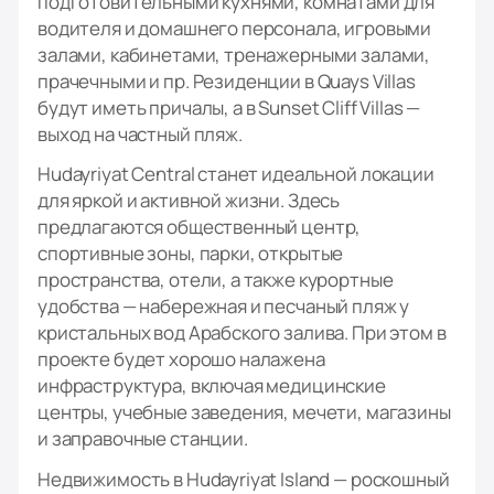
подготовительными кухнями, комнатами для
водителя и домашнего персонала, игровыми
залами, кабинетами, тренажерными залами,
прачечными и пр. Резиденции в Quays Villas
будут иметь причалы, а в Sunset Cliff Villas —
выход на частный пляж.
Hudayriyat Central станет идеальной локации
для яркой и активной жизни. Здесь
предлагаются общественный центр,
спортивные зоны, парки, открытые
пространства, отели, а также курортные
удобства — набережная и песчаный пляж у
кристальных вод Арабского залива. При этом в
проекте будет хорошо налажена
инфраструктура, включая медицинские
центры, учебные заведения, мечети, магазины
и заправочные станции.
Недвижимость в Hudayriyat Island — роскошный