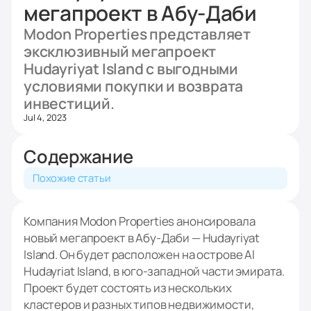
мегапроект в Абу-Даби
Modon Properties представляет
эксклюзивный мегапроект
Hudayriyat Island с выгодными
условиями покупки и возврата
инвестиций.
Jul 4, 2023
Содержание
Похожие статьи
Компания Modon Properties анонсировала
новый мегапроект в Абу-Даби — Hudayriyat
Island. Он будет расположен на острове Al
Hudayriat Island, в юго-западной части эмирата.
Проект будет состоять из нескольких
кластеров и разных типов недвижимости,