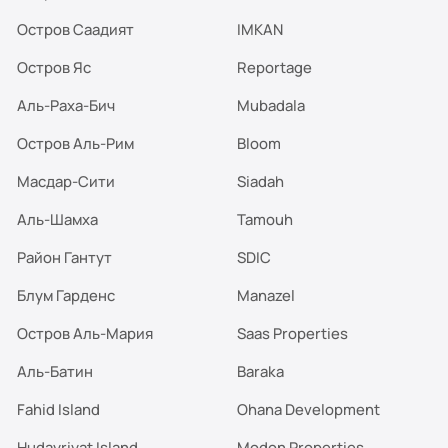
Остров Саадият
IMKAN
Остров Яс
Reportage
Аль-Раха-Бич
Mubadala
Остров Аль-Рим
Bloom
Масдар-Сити
Siadah
Аль-Шамха
Tamouh
Район Гантут
SDIC
Блум Гарденс
Manazel
Остров Аль-Мария
Saas Properties
Аль-Батин
Baraka
Fahid Island
Ohana Development
Hudayriyat Island
Modon Properties