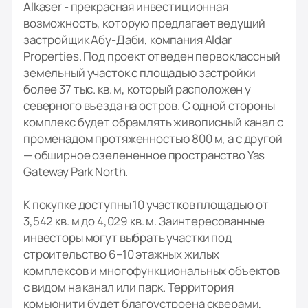
Alkaser - прекрасная инвестиционная
возможность, которую предлагает ведущий
застройщик Абу-Даби, компания Aldar
Properties. Под проект отведен первоклассный
земельный участок с площадью застройки
более 37 тыс. кв. м, который расположен у
северного въезда на остров. С одной стороны
комплекс будет обрамлять живописный канал с
променадом протяженностью 800 м, а с другой
— обширное озелененное пространство Yas
Gateway Park North.
К покупке доступны 10 участков площадью от
3,542 кв. м до 4,029 кв. м. Заинтересованные
инвесторы могут выбрать участки под
строительство 6–10 этажных жилых
комплексов и многофункциональных объектов
с видом на канал или парк. Территория
комьюнити будет благоустроена скверами,