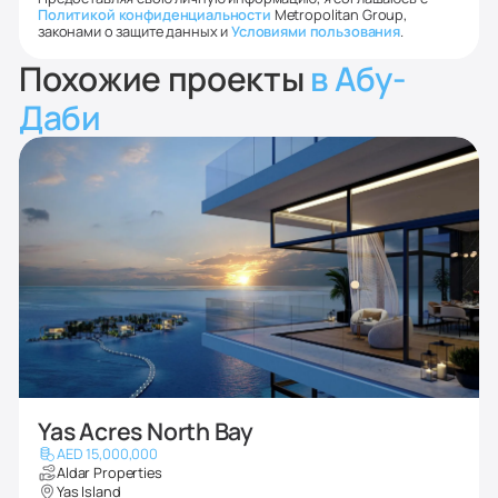
Политикой конфиденциальности
Metropolitan Group,
законами о защите данных и
Условиями пользования
.
Похожие проекты
в Абу-
Даби
Yas Acres North Bay
AED 15,000,000
Aldar Properties
Yas Island