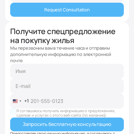
Request Consultation
Получите спецпредложение
на покупку жилья
Мы перезвоним вам в течение часа и отправим
дополнительную информацию по электронной
почте
+1
United
States
Я соглашаюсь получать информацию о предложениях,
+1
сделках и услугах с этого веб-сайта (по желанию).
Предоставляя свою личную информацию, я соглашаюсь с