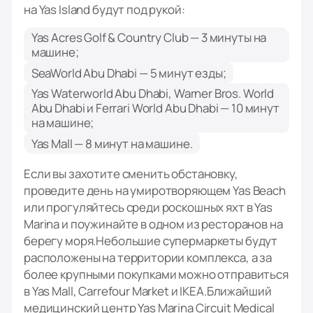
на Yas Island будут под рукой:
Yas Acres Golf & Country Club — 3 минуты на
машине;
SeaWorld Abu Dhabi — 5 минут езды;
Yas Waterworld Abu Dhabi, Warner Bros. World
Abu Dhabi и Ferrari World Abu Dhabi — 10 минут
на машине;
Yas Mall — 8 минут на машине.
Если вы захотите сменить обстановку,
проведите день на умиротворяющем Yas Beach
или прогуляйтесь среди роскошных яхт в Yas
Marina и поужинайте в одном из ресторанов на
берегу моря.Небольшие супермаркеты будут
расположены на территории комплекса, а за
более крупными покупками можно отправиться
в Yas Mall, Carrefour Market и IKEA.Ближайший
медицинский центр Yas Marina Circuit Medical