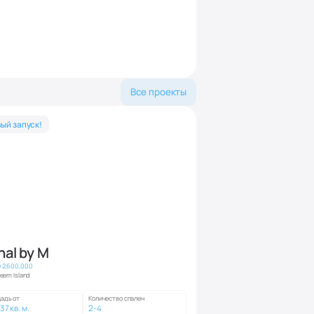
Все проекты
ый запуск!
nal by M
 2,600,000
Reem Island
адь от
Количество спален
37 кв. м.
2-4