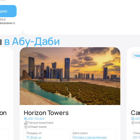
.
сь с
законами о
ы
в Абу-Даби
Нов
ion
Horizon Towers
Ca
AED 750,000
AED
Tamouh Investment
Al 
Al Reem Island
Площадь от
Дата сдачи
Площ
71,8 кв. м
Готово к заселению
От 1