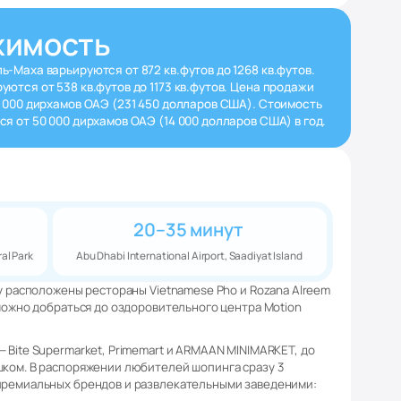
жимость
ь-Маха варьируются от 872 кв.футов до 1268 кв.футов.
уются от 538 кв.футов до 1173 кв.футов. Цена продажи
0 000 дирхамов ОАЭ (231 450 долларов США). Стоимость
ся от 50 000 дирхамов ОАЭ (14 000 долларов США) в год.
20–35 минут
al Park
Abu Dhabi International Airport, Saadiyat Island
ay расположены рестораны Vietnamese Pho и Rozana Alreem
 можно добраться до оздоровительного центра Motion
 Bite Supermarket, Primemart и ARMAAN MINIMARKET, до
шком. В распоряжении любителей шопинга сразу 3
 премиальных брендов и развлекательными заведеними: