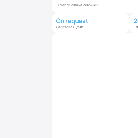
Номер лицензии:
202402273451
On request
2
Стартовая цена
Пл