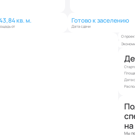
43,84 кв. м.
Готово к заселению
ощадь от
Дата сдачи
О проек
Экономи
Де
Старт
Площа
Дата 
Распо
По
сп
на
Мы пе