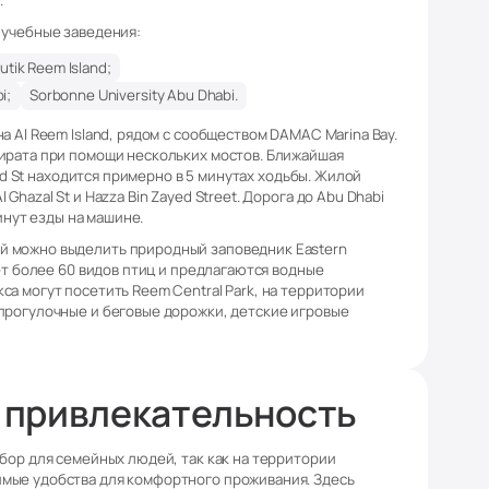
.
 учебные заведения:
tik Reem Island;
i;
Sorbonne University Abu Dhabi.
а Al Reem Island, рядом с сообществом DAMAC Marina Bay.
ирата при помощи нескольких мостов. Ближайшая
'Oud St находится примерно в 5 минутах ходьбы. Жилой
Ghazal St и Hazza Bin Zayed Street. Дорога до Abu Dhabi
минут езды на машине.
й можно выделить природный заповедник Eastern
ает более 60 видов птиц и предлагаются водные
а могут посетить Reem Central Park, на территории
прогулочные и беговые дорожки, детские игровые
 привлекательность
ыбор для семейных людей, так как на территории
мые удобства для комфортного проживания. Здесь