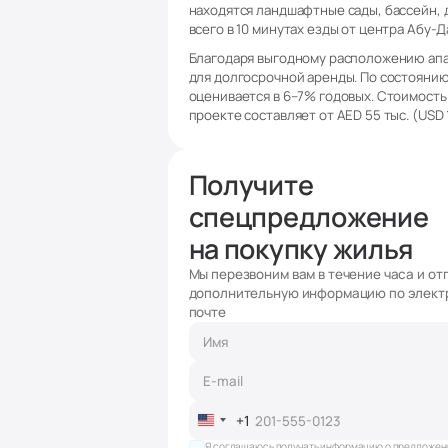
находятся ландшафтные сады, бассейн, 
всего в 10 минутах езды от центра Абу-
Благодаря выгодному расположению апар
для долгосрочной аренды. По состоянию
оценивается в 6–7% годовых. Стоимость
проекте составляет от AED 55 тыс. (USD 1
Получите
спецпредложение
на покупку жилья
Мы перезвоним вам в течение часа и от
дополнительную информацию по элект
почте
+1
United
States
Я соглашаюсь получать информацию о предложен