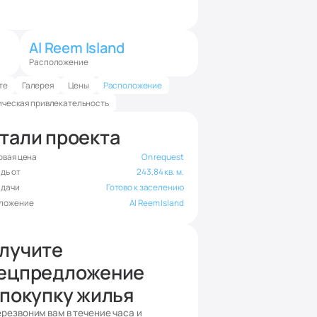
Al Reem Island
Расположение
те
Галерея
Цены
Расположение
ческая привлекательность
тали проекта
овая цена
On request
дь от
243,84 кв. м.
сдачи
Готово к заселению
ложение
Al Reem Island
лучите
ецпредложение
 покупку жилья
резвоним вам в течение часа и