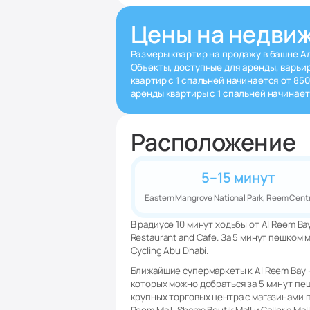
Цены на недви
Размеры квартир на продажу в башне Ал
Объекты, доступные для аренды, варьир
квартир с 1 спальней начинается от 85
аренды квартиры с 1 спальней начинает
Расположение
5–15 минут
Eastern Mangrove National Park, Reem Centr
В радиусе 10 минут ходьбы от Al Reem B
Restaurant and Cafe. За 5 минут пешком
Cycling Abu Dhabi.
Ближайшие супермаркеты к Al Reem Bay —
которых можно добраться за 5 минут пе
крупных торговых центра с магазинами