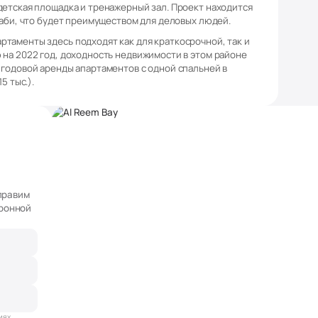
детская площадка и тренажерный зал. Проект находится
Даби, что будет преимуществом для деловых людей.
таменты здесь подходят как для краткосрочной, так и
 на 2022 год, доходность недвижимости в этом районе
 годовой аренды апартаментов с одной спальней в
5 тыс.).
правим
ронной
иях,