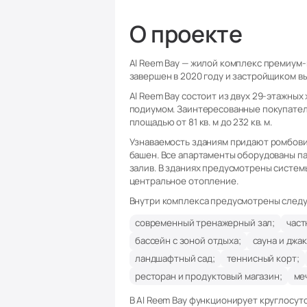
О проекте
Al Reem Bay — жилой комплекс премиум-к
завершен в 2020 году и застройщиком вы
Al Reem Bay состоит из двух 29-этажны
подиумом. Заинтересованные покупатели
площадью от 81 кв. м до 232 кв. м.
Узнаваемость зданиям придают ромбови
башен. Все апартаменты оборудованы п
залив. В зданиях предусмотрены систем
центральное отопление.
Внутри комплекса предусмотрены след
современный тренажерный зал;
част
бассейн с зоной отдыха;
сауна и джак
ландшафтный сад;
теннисный корт;
ресторан и продуктовый магазин;
ме
В Al Reem Bay функционирует круглосуто