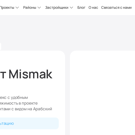
Проекты
Районы
Застройщики
Блог
О нас
Связаться с нами
от Mismak
екс с удобным
ижимость в проекте
тами с видом на Арабский
льтацию