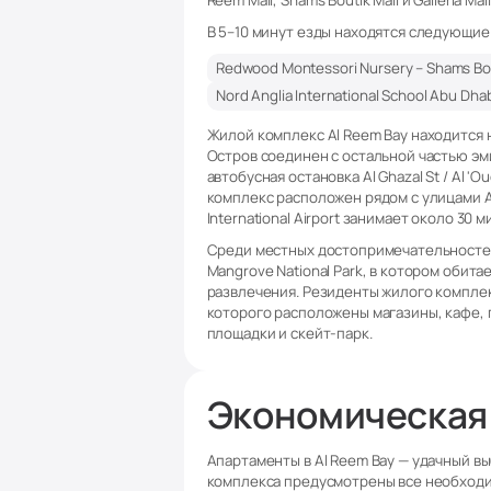
Reem Mall, Shams Boutik Mall и Galleria Mall
В 5–10 минут езды находятся следующие
Redwood Montessori Nursery – Shams Bou
Nord Anglia International School Abu Dhab
Жилой комплекс Al Reem Bay находится н
Остров соединен с остальной частью эм
автобусная остановка Al Ghazal St / Al 
комплекс расположен рядом с улицами Al 
International Airport занимает около 30 
Среди местных достопримечательносте
Mangrove National Park, в котором обит
развлечения. Резиденты жилого комплекс
которого расположены магазины, кафе, 
площадки и скейт-парк.
Экономическая
Апартаменты в Al Reem Bay — удачный в
комплекса предусмотрены все необходи