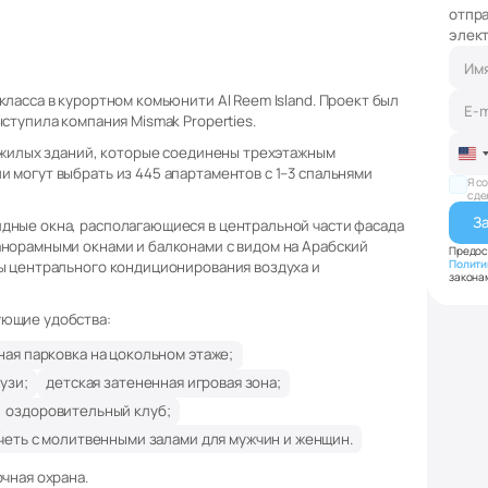
отпр
элек
ласса в курортном комьюнити Al Reem Island. Проект был
ступила компания Mismak Properties.
х жилых зданий, которые соединены трехэтажным
Un
 могут выбрать из 445 апартаментов с 1–3 спальнями
St
Я с
сде
+1
дные окна, располагающиеся в центральной части фасада
анорамными окнами и балконами с видом на Арабский
Предос
Полити
ы центрального кондиционирования воздуха и
закона
ующие удобства:
ная парковка на цокольном этаже;
узи;
детская затененная игровая зона;
оздоровительный клуб;
четь с молитвенными залами для мужчин и женщин.
чная охрана.