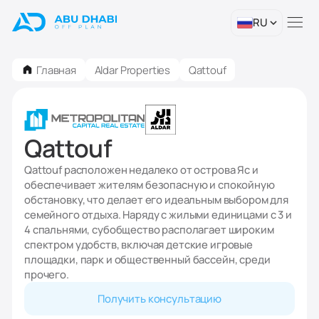
RU
Главная
Aldar Properties
Qattouf
Qattouf
Qattouf расположен недалеко от острова Яс и
обеспечивает жителям безопасную и спокойную
обстановку, что делает его идеальным выбором для
семейного отдыха. Наряду с жилыми единицами с 3 и
4 спальнями, субобщество располагает широким
спектром удобств, включая детские игровые
площадки, парк и общественный бассейн, среди
прочего.
Получить консультацию