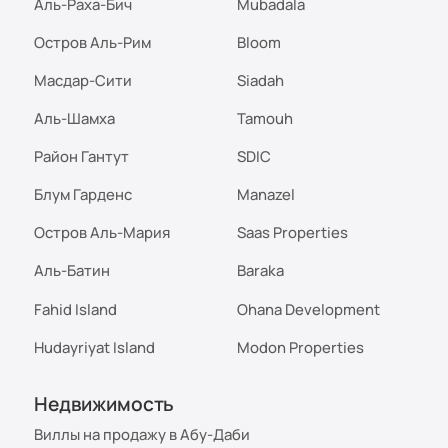
Аль-Раха-Бич
Mubadala
Остров Аль-Рим
Bloom
Масдар-Сити
Siadah
Аль-Шамха
Tamouh
Район Гантут
SDIC
Блум Гарденс
Manazel
Остров Аль-Мария
Saas Properties
Аль-Батин
Baraka
Fahid Island
Ohana Development
Hudayriyat Island
Modon Properties
Недвижимость
Виллы на продажу в Абу-Даби