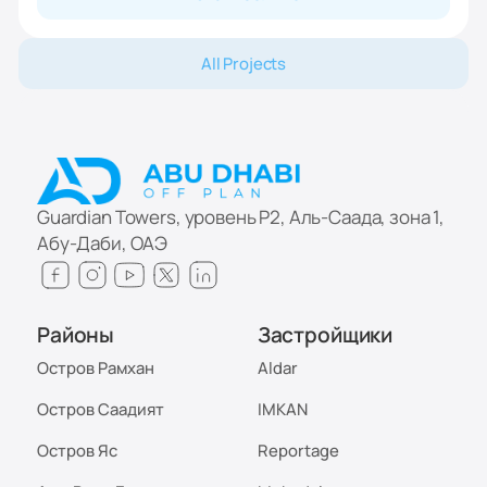
All Projects
Guardian Towers, уровень P2, Аль-Саада, зона 1,
Абу-Даби, ОАЭ
Районы
Застройщики
Остров Рамхан
Aldar
Остров Саадият
IMKAN
Остров Яс
Reportage