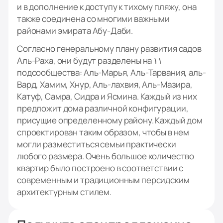
и в дополнение к доступу к тихому пляжу, она
также соединена со многими важными
районами эмирата Абу-Даби.
Согласно генеральному плану развития садов
Аль-Раха, они будут разделены на ۱۱
подсообщества: Аль-Марья, Аль-Тарвания, аль-
Вард, Хамим, Хнур, Аль-лахвия, Аль-Мазира,
Катуф, Самра, Сидра и Ясмина. Каждый из них
предложит дома различной конфигурации,
присущие определенному району. Каждый дом
спроектирован таким образом, чтобы в нем
могли разместиться семьи практически
любого размера. Очень большое количество
квартир было построено в соответствии с
современным и традиционным персидским
архитектурным стилем.