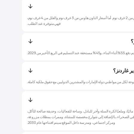
تبدأ الأسعار من 1,700,000 درهم إماراتي للتاون هاوس من 2 غرف نوم. أما أسعار التاون هاوس من 3 غرف نوم والفلل من 4 غرف نوم،
فهي متوفرة عند الطلب.
؟
ر غاردنز؟
توحة لكل من مواطني دولة الإمارات والمشترين الدوليين مع حقوق ملكية كاملة.
مائيًا، وملعبًا لكرة السلة وآخر للبادل، وساحة للفعاليات، وحديقة صالحة للأكل،
ي الصحراء، بالإضافة إلى شوارع مخصصة للمشاة، وممرات بمظلات مزروعة،
ومركز اجتماعي، ومدرسة داخل الموقع سيتم افتتاحها عام 2030.