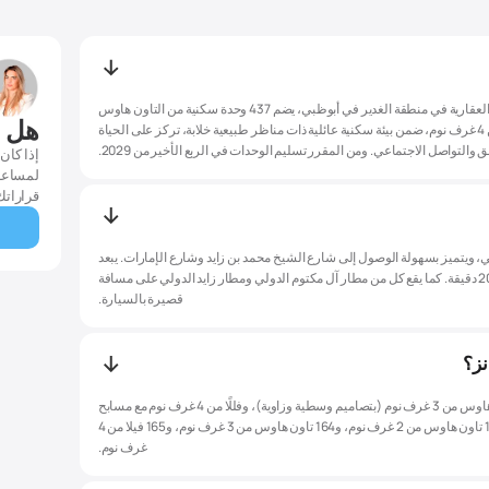
الغدير غاردنز مجتمع سكني من تطوير شركة الدار العقارية في منطقة الغدير في أبوظبي، يضم 437 وحدة سكنية من التاون هاوس
هل ل
والفلل. يتميز بتاون هاوس من 2-3 غرف نوم، وفلل من 4 غرف نوم، ضمن بيئة سكنية عائلية ذات مناظر طبيعية خلابة، تركز على الحياة
 والتواصل الاجتماعي. ومن المقرر تسليم الوحدات في الربع الأخير من 2029.
إذا كان
لمساعد
قراراتك
ي، ويتميز بسهولة الوصول إلى شارع الشيخ محمد بن زايد وشارع الإمارات. يبعد
عن مدينة إكسبو دبي ودبي باركس آند ريزورتس حوالى 20 دقيقة. كما يقع كل من مطار آل مكتوم الدولي ومطار زايد الدولي على مسافة
قصيرة بالسيارة.
نز؟
يضم الغدير غاردنز تاون هاوس من 2 غرف نوم، وتاون هاوس من 3 غرف نوم (بتصاميم وسطية وزاوية)، وفللًا من 4 غرف نوم مع مسابح
خاصة. ويتألف المشروع إجمالًا من 437 وحدة سكنية: 108 تاون هاوس من 2 غرف نوم، و164 تاون هاوس من 3 غرف نوم، و165 فيلا من 4
غرف نوم.