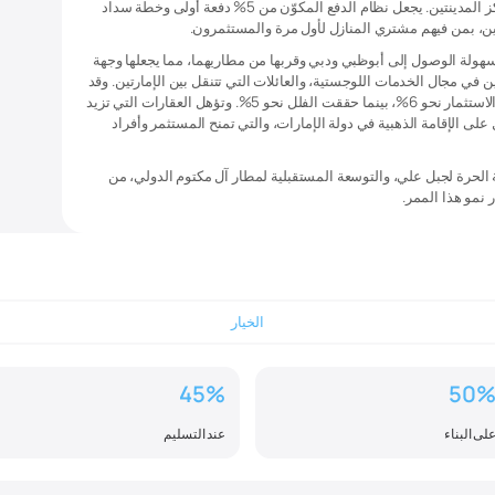
الباحثين عن مساحات أكبر بأسعار أقل مقارنة بمراكز المدينتين. يجعل نظام الدفع المكوّن من 5% دفعة أولى وخطة سداد
هولة الوصول إلى أبوظبي ودبي وقربها من مطاريهما، مما يجعلها وجهة
في مجال الخدمات اللوجستية، والعائلات التي تتنقل بين الإمارتين. وقد
حققت الاستوديوهات في منطقة الغدير عائدًا على الاستثمار نحو 6%، بينما حققت الفلل نحو 5%. وتؤهل العقارات التي تزيد
ى الإقامة الذهبية في دولة الإمارات، والتي تمنح المستثمر وأفراد
الحرة لجبل علي، والتوسعة المستقبلية لمطار آل مكتوم الدولي، من
 نمو هذا الممر.
الخيار
45%
50
لى البناء
عند التسليم