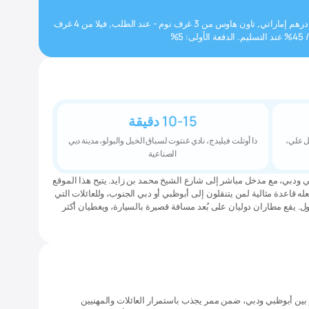
تاون هاوس من 2 غرف نوم - ابتداءً من 1,700,000 درهم إماراتي, تاون هاوس من 3 غرف نوم - عند الطلب, فيلا من 4 غرف
10-15 دقيقة
ل علي،
ذا أوتلت فيليدج، نادي غنتوت لسباق الخيل والبولو، مدينة دبي
الصناعية
 ودبي، مع مدخل مباشر إلى شارع الشيخ محمد بن زايد. يتيح هذا الموقع
له قاعدة مثالية لمن يتنقلون إلى أبوظبي أو دبي الجنوب، وللعائلات التي
 يقع مطاران دوليان على بُعد مسافة قصيرة بالسيارة، ويغطيان أكثر
 بين أبوظبي ودبي، ضمن ممر يجذب باستمرار العائلات والمهنيين