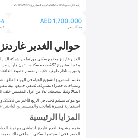
رقم الترخيص:
202402273451
رقم المشروع:
2018/123269
-4
AED 1,700,000
يبدأ السعر
عدد
حوالي الغدير غاردنز
الغدير غاردنز مجتمع سكني من تطوير شركة الدار الع
يتميز بمناظر طبيعية خلابة، ومصمم خصيصًا للعائلات ا
صُمم المشروع لتشجيع الحياة في الهواء الطلق: شو
ومساحات خضراء مشتركة، تُضفي جميعها بيئة مفتوحة
اتصالًا وثيقًا بمحيطه، بدلًا من عزل المقيمين خلف ا
استثمارية مُيسرة للعائلات والمستثمرين الباحثين 
المزايا الرئيسية
صُمم مشروع الغدير غاردنز ليتماشى مع نمط الحياة ا
الخضراء في المجتمع السكني - بما في ذلك حديقة 