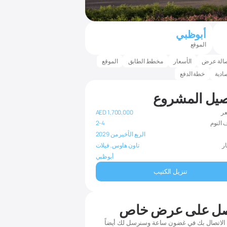
أبوظبي
الموقع
الة عرض
الأسعار
مخطط الطابق
الموقع
صادية
خطة الدفع
صيل المشروع
عر
AED 1,700,000
 النوم
2-4
الربع الأخير من 2029
ار
تاون هاوس, فيلات
أبوظبي
تنزيل الكتيب
ل على عرض خاص
 الاتصال بك في غضون ساعة وسنرسل لك أيضاً