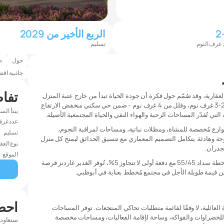
2
الربع الأخير من 2029
 غرف النوم
تسليم
حول
ص
جاذبية اقت
تفا
قارية، وقد صُمّم حول فكرة أن جودة الحياة تبدأ من خارج عتبة المنزل.
يضم المشروع 437 وحدة سكنية - تاون هاوس من 2-3 غرف نوم، وفلل من 4 غرف نوم - ضمن حي سكني منخفض الارتفاع
يبدأ الس
لتي تُقدّر المساحات الرحبة والهواء النقي والحياة المجتمعية الأصيلة.
عدد غرف
ارع مُخصصة للمشاة، ومظلات نباتية، ومساحات لمراقبة النجوم،
تسليم
 وهادئة. يتكامل التصميم المعماري مع تنسيق الحدائق ليمنح كل منزل
نوع العق
لجدران.
الموقع
مع موعد تسليم مُحدد في الربع الأخير من 2029، وخطة سداد 55/45 مع دفعة أولى لا تتجاوز 5%، تُوفر الغدير غاردنز فرصة
عن قيمة طويلة الأجل في مجتمع مُخطط بعناية في أبوظبي.
احص
لعائلية، لا وفقًا لقائمة متطلبات تحاكي المنتجعات. توفر المساحات
للخضراوات والفواكه، وساحة لإقامة الفعاليات، ومساحات مخصصة
سنعاود