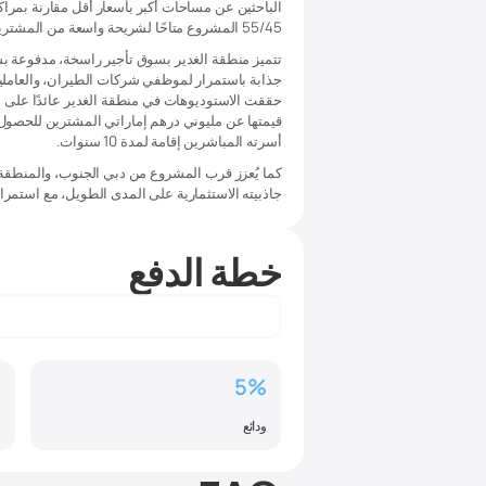
55/45 المشروع متاحًا لشريحة واسعة من المشترين، بمن فيهم مشتري المنازل لأول مرة والمستثمرون.
تتميز منطقة الغدير بسوق تأجير راسخة، مدفوعة بس
جذابة باستمرار لموظفي شركات الطيران، والعاملين 
قيمتها عن مليوني درهم إماراتي المشترين للحصول عل
أسرته المباشرين إقامة لمدة 10 سنوات.
كما يُعزز قرب المشروع من دبي الجنوب، والمنطقة 
جاذبيته الاستثمارية على المدى الطويل، مع استمرار
خطة الدفع
%
5%
ودائع
ع