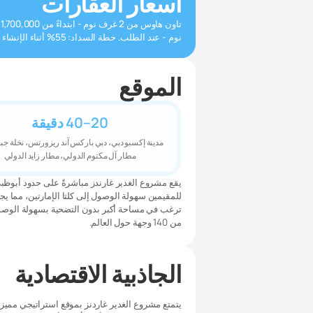
أسعار العقارات
نوم - عند الطلب. خطة السداد: 55% أثناء الإنشاء / 45% عند التسليم. الدفعة الأولى: 5%
الموقع
20–40 دقيقة
مدينة إكسبو دبي، دبي باركس آند ريزورتس، نخلة جب
مطار آل مكتوم الدولي، مطار زايد الدولي
يقع مشروع الغدير غارندز مباشرةً على حدود أبوظبي
للمقيمين سهولة الوصول إلى كلتا الإمارتين، مما يجع
ترغب في مساحة أكبر بدون التضحية بسهولة الوصول.
من 140 وجهة حول العالم.
الجاذبية الاقتصادية
يتمتع مشروع الغدير غاردنز بموقع استراتيجي مميز