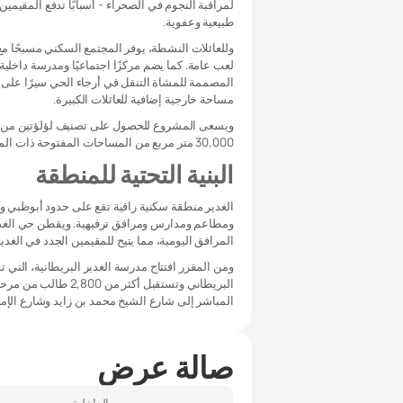
لمراقبة النجوم في الصحراء - أسبابًا تدفع المقيمي
طبيعية وعفوية.
وللعائلات النشطة، يوفر المجتمع السكني مسبحًا مع
لعب عامة. كما يضم مركزًا اجتماعيًا ومدرسة داخلية 
مساحة خارجية إضافية للعائلات الكبيرة.
ويسعى المشروع للحصول على تصنيف لؤلؤتين من برن
30,000 متر مربع من المساحات المفتوحة ذات المناظر الطبيعية الخلابة في المخطط الرئيسي.
البنية التحتية للمنطقة
الغدير منطقة سكنية راقية تقع على حدود أبوظبي ودب
ومطاعم ومدارس ومرافق ترفيهية. ويقطن حي الغدير
المرافق اليومية، مما يتيح للمقيمين الجدد في الغدير
البريطاني وتستقبل أ
المباشر إلى شارع الشيخ محمد بن زايد وشارع الإم
صالة عرض
الداخلية