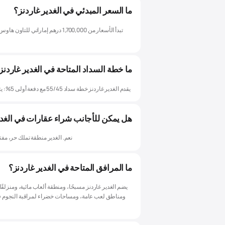
ما السعر المبدئي في الغدير غاردنز؟
ما خطة السداد المتاحة في الغدير غاردنز
يقدم الغدير غاردنز خطة سداد 55/45 مع دفعة أولى 5%: يتم دفع 55% أثناء البناء، و45% مستحقة عند التسليم في الربع الأخير من 2029.
هل يمكن للأجانب شراء عقارات في الغدي
نعم. الغدير منطقة تملك حر، مف
ما المرافق المتاحة في الغدير غاردنز؟
يضم الغدير غاردنز مسبحًا، ومنطقة ألعاب مائية، ومنزلقًا 
ومناطق لعب عامة، ومساحات خضراء لمراقبة النجوم ف