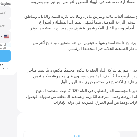
ن لقضاء أوقات ممتعة في الهواء الطلق والتواصل مع جيرانهم بطريقة
معلومات
 منطقة ألعاب مائية ومنزلق مائي، وملاعب لكرة السلة والبادل، ومناطق
لتوفير الراحة اليومية، بينما تُسهّل الممرات المظللة والشوارع
المصممة للمشاة التنقل في أرجاء الحي سيرًا على الأقدام. وتضم الفلل المكونة من 4 غرف نوم مسابح خاصة، مما يوفر
ted
امج «استدامة» وشهادة فيتويل من فئة نجمتين، مع دمج أكثر من
tes
أوافق
الموق
+1
بقبو
بمتروبول
ي، طورتها شركة الدار العقارية لتكون مجتمعًا مكتفٍ ذاتيًا يضم متاجر
 الأوسع نطاقًا آلاف المقيمين، ويحتوي على مجموعة متكاملة من
 غاردنز الاندماج في مجتمع حيوي منذ اليوم الأول.
ومن المقرر افتتاح مدرسة الغدير البريطانية، التي تديرها مؤسسة الدار للتعليم، في العام 2030، حيث ستعتمد المنهج
كثر من 2,800 طالب من مرحلة الروضة وحتى المرحلة الثانوية. وتستفيد المنطقة من سهولة الوصول
ارات، وهما من أهم الطرق السريعة في دولة الإمارات.
الخارجيات