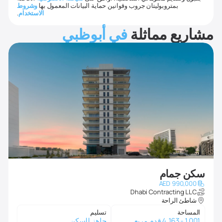
بمتروبوليتان جروب وقوانين حماية البيانات المعمول بها
وشروط
الاستخدام
.
مشاريع مماثلة
في أبوظبي
سكن جمام
AED 990,000
Dhabi Contracting LLC
شاطئ الراحة
المساحة
تسليم
1,001 - 4,163 قدم مربع
جاهز للسكن