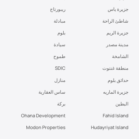
جزيرة ياس
ريبورتاج
شاطئ الراحة
مبادلة
جزيرة الريم
بلوم
مدينة مصدر
سيادة
الشامخة
طموح
منطقة غنتوت
SDIC
حدائق بلوم
منازل
جزيرة الماريه
ساس العقارية
البطين
بركة
Ohana Development
Fahid Island
Modon Properties
Hudayriyat Island