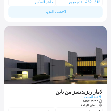
516 - 1,452 قدم مربع
جاهز للسكن
اكتشف المزيد
لامار ريزيدنسز من ناين
عند الطلب
Nine Yards
شاطئ الراحة