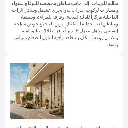
مثالية للنزهات، إلى جانب مناطق مخصصة لليوغا والشواء،
ومسارات لركوب الدراجات والجري. تشمل وسائل الراحة
الداخلية مركزاً للياقة البدنية، وغرفة للقراءة، وسينما،
ومناطق لعب جذابة للأطفال. يزين المجمّع حوض سباحة
إنفينيتي مذهل بطول 15 متراً يوفر إطلالات بانورامية،
وتكتمل روعة المكان بمنطقة راقية لتناول الطعام وتراس
واسع.
يضمن موقع مهيرة المتميز في جزيرة الريم، الذي يمكن