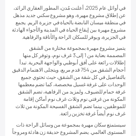
في أوائل عام 2025، أعلنت مُدن، المطور العقاري الرائد،
عن إطلاق مشروع مهيرة، وهو مشروع سكني جديد مذهل
في منطقة ميسان النابضة بالحياة في جزيرة الريم. يجمع
مشروع مهيرة بين إيقاع الحياة في المدينة والأجواء الهادئة
في الجزيرة، ويوفر للسكان الراحة والأناقة والرفاهية.
يتميز مشروع مهيرة بمجموعة مختارة من الشقق
المصممة بعناية من 1 إلى 3 غرف نوم، وتوفر كل منها
إطلالات رائعة على أفق أبوظبي والواجهة البحرية. تبدأ
أحجام الشقق من 754 قدم مربع، ويتجلى الاهتمام الدقيق
بالتفاصيل في كل شقة من الشقق، حيث تحتوي جميع
الوحدات على غرفة غسيل مخصصة، كما تضم معظمها
غرفة حمام للضيوف. ولمزيد من الرفاهية، تضم الشقق
المكونة من غرفتي نوم وثلاث غرف نوم أماكن إقامة
للموظفين، بينما تضم الشقق الفسيحة المكونة من ثلاث
غرف نوم أيضاً غرفة تخزين رائعة.
سيستمتع سكان مهيرة بمجموعة من وسائل الراحة ذات
المستوى العالمي. يضم المشروع حديقة زن هادئة ومروجاً