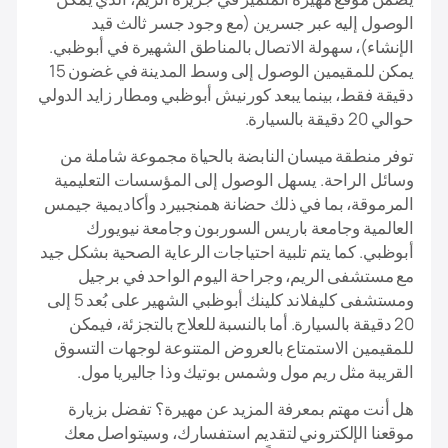
الوصول إليه عبر جسرين (مع وجود جسر ثالث قيد
الإنشاء)، سهولة الاتصال بالمناطق الشهيرة في أبوظبي.
يمكن للمقيمين الوصول إلى وسط المدينة في غضون 15
دقيقة فقط، بينما يبعد كورنيش أبوظبي ومطار زايد الدولي
حوالي 20 دقيقة بالسيارة.
توفر منطقة ميسان النابضة بالحياة مجموعة شاملة من
وسائل الراحة. يسهل الوصول إلى المؤسسات التعليمية
المرموقة، بما في ذلك حضانة همنجبيرد وأكاديمية جيمس
العالمية وجامعة باريس السوربون وجامعة نيويورك
أبوظبي. كما يتم تلبية احتياجات الرعاية الصحية بشكل جيد
مع مستشفى الريم، وجراحة اليوم الواحد في برجيل
ومستشفى كليفلاند كلينك أبوظبي الشهير على بُعد 5 إلى
20 دقيقة بالسيارة. أما بالنسبة للعلاج بالتجزئة، فيمكن
للمقيمين الاستمتاع بالعروض المتنوعة لوجهات التسوق
القريبة مثل ريم مول وشمس بوتيك وذا جاليريا مول.
هل أنت مهتم بمعرفة المزيد عن مهيرة؟ تفضل بزيارة
موقعنا الإلكتروني لتقديم استفسارك، وسيتواصل معك