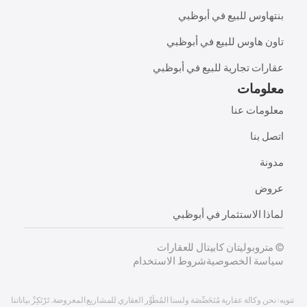
بنتهاوس للبيع في أبوظبي
تاون هاوس للبيع في أبوظبي
عقارات تجارية للبيع في أبوظبي
معلومات
معلومات عنا
اتصل بنا
مدونة
عروض
لماذا الاستثمار في أبوظبي
© متروبوليتان كابيتال للعقارات
سياسة الخصوصية
شروط الاستخدام
تنويه: نحن وكالة عقارية مُتَخَصِّصَة ولسنا المُطَوِّر العقاري للمشاريع المعروضة. تَرْتَكِزْ بياناتنا