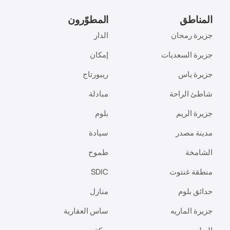
المناطق
المطوّرون
جزيرة رمحان
الدار
جزيرة السعديات
إمكان
جزيرة ياس
ريبورتاج
شاطئ الراحة
مبادلة
جزيرة الريم
بلوم
مدينة مصدر
سيادة
الشامخة
طموح
منطقة غنتوت
SDIC
حدائق بلوم
منازل
جزيرة الماريه
ساس العقارية